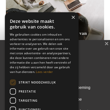
×
Deze website maakt
gebruik van cookies.
Ontwikkelingen die de toekomst van
We gebruiken cookies om inhoud en
werk vormgeven
advertenties te personaliseren en om ons
×
verkeer te analyseren. We delen ook
informatie over uw gebruik van onze site
met onze advertentie- en analysepartners,
Artikel
die deze kunnen combineren met andere
Whitepaper
informatie die u aan hen heeft verstrekt of
In 2025 lag er veel…
die zij hebben verzameld door uw gebruik
De kunst van de juiste
Meer lezen
van hun diensten.
Lees verder
leider kiezen
STRIKT NOODZAKELIJK
Een doordachte leiderschapsbenoeming
PRESTATIE
voorkomt kostbare fouten. In deze
whitepaper lees je hoe een scherpe
TARGETING
analyse en het Equipe
FUNCTIONEEL